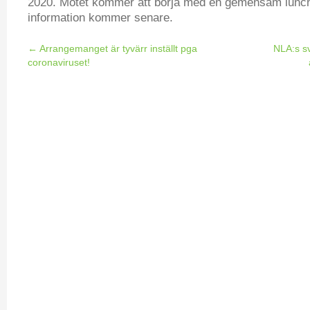
2020. Mötet kommer att börja med en gemensam lunch
information kommer senare.
←
Arrangemanget är tyvärr inställt pga
NLA:s s
coronaviruset!