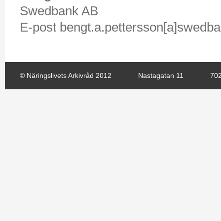
Swedbank AB
E-post bengt.a.pettersson[a]swedba
© Näringslivets Arkivråd 2012
Nastagatan 11
702