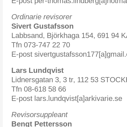
E-post per-thomas.lindberg[a]hotma
Ordinarie revisorer
Sivert Gustafsson
Labbsand, Björkhaga 154, 691 9
Tfn 073-747 22 70
E-post sivertgustafsson177[a]gmail
Lars Lundqvist
Lidnersgatan 3, 3 tr, 112 53 STO
Tfn 08-618 58 66
E-post lars.lundqvist[a]arkivarie.se
Revisorsuppleant
Bengt Pettersson