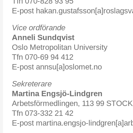
Tfn 070-828 93 95
E-post hakan.gustafsson[a]roslagsv
Vice ordförande
Anneli Sundqvist
Oslo Metropolitan University
Tfn 070-69 94 412
E-post annsu[a]oslomet.no
Sekreterare
Martina Engsjö-Lindgren
Arbetsförmedlingen, 113 99 STO
Tfn 073-332 21 42
E-post martina.engsjo-lindgren[a]a