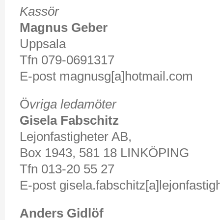
Kassör
Magnus Geber
Uppsala
Tfn 079-0691317
E-post magnusg[a]hotmail.com
Ö
vriga ledamöter
Gisela Fabschitz
Lejonfastigheter AB,
Box 1943, 581 18 LINKÖPING
Tfn 013-20 55 27
E-post gisela.fabschitz[a]lejonfastig
Anders Gidlöf