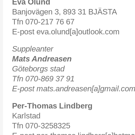
Eva Ölund
Banjovägen 3, 893 31 BJÄSTA
Tfn 070-217 76 67
E-post eva.olund[a]outlook.com
Suppleanter
Mats Andreasen
Göteborgs stad
Tfn 070-869 37 91
E-post mats.andreasen[a]gmail.co
Per-Thomas Lindberg
Karlstad
Tfn 070-3258325