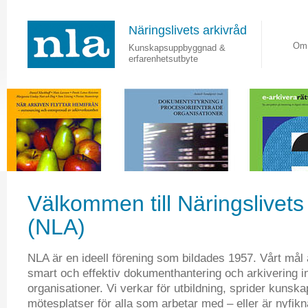
Näringslivets arkivråd
Om
Kunskapsuppbyggnad &
erfarenhetsutbyte
Välkommen till Näringslivets
(NLA)
NLA är en ideell förening som bildades 1957. Vårt mål 
smart och effektiv dokumenthantering och arkivering i
organisationer. Vi verkar för utbildning, sprider kunsk
mötesplatser för alla som arbetar med – eller är nyfik